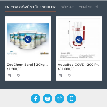
EN ÇOK GÖRÜNTÜLENENLER
GÖZ AT
YENI GELDI
ZeoChem Sand | 20kg - Kalsiyum Karbonatlı Deniz Akvaryum Kumu
AquaBee COVE I-200 Protein Skimmer
₺1.200,00
₺31.680,00