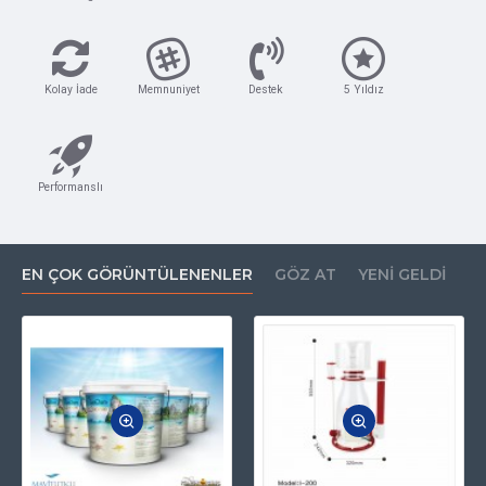
Kolay İade
Memnuniyet
Destek
5 Yıldız
Performanslı
EN ÇOK GÖRÜNTÜLENENLER
GÖZ AT
YENI GELDI