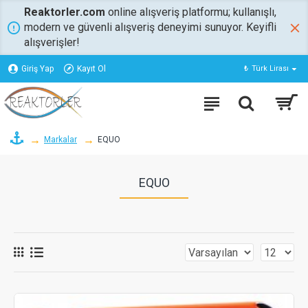
Reaktorler.com
online alışveriş platformu; kullanışlı,
modern ve güvenli alışveriş deneyimi sunuyor. Keyifli
alışverişler!
Giriş Yap
Kayıt Ol
₺
Türk Lirası
Markalar
EQUO
EQUO