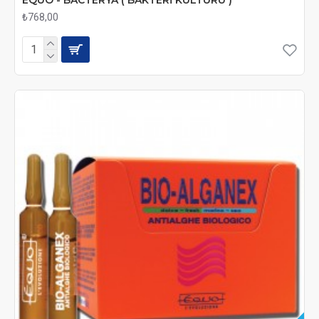
₺768,00