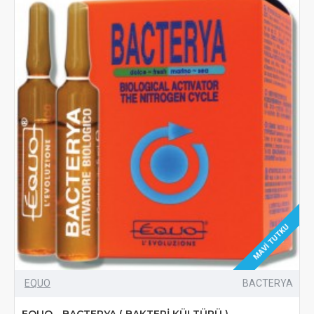
MAVI TUTKU
EQUO
BACTERYA
EQUO - BACTERYA ( BAKTERİ KÜLTÜRÜ )