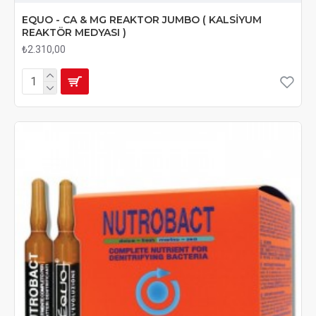
EQUO - CA & MG REAKTOR JUMBO ( KALSİYUM
REAKTÖR MEDYASI )
₺2.310,00