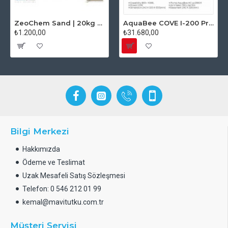
ZeoChem Sand | 20kg - Kalsiyum Karbonatlı Deniz Akvaryum Kumu
AquaBee COVE I-200 Protein Skimmer
₺1.200,00
₺31.680,00
Bilgi Merkezi
Hakkımızda
Ödeme ve Teslimat
Uzak Mesafeli Satış Sözleşmesi
Telefon: 0 546 212 01 99
kemal@mavitutku.com.tr
Müşteri Servisi