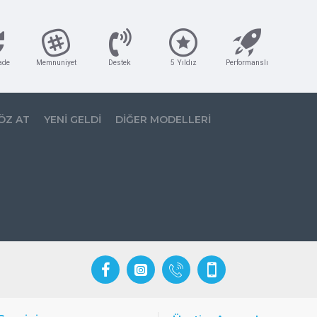
ade
Memnuniyet
Destek
5 Yıldız
Performanslı
ÖZ AT
YENI GELDI
DIĞER MODELLERI