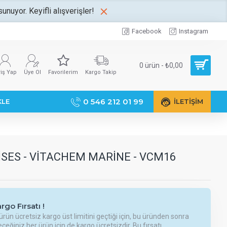
unuyor. Keyifli alışverişler!
Facebook
Instagram
0 ürün - ₺0,00
riş Yap
Üye Ol
Favorilerim
Kargo Takip
0 546 212 01 99
KLE
İLETIŞIM
SES - VITACHEM MARINE - VCM16
rgo Fırsatı !
ürün ücretsiz kargo üst limitini geçtiği için, bu üründen sonra
ceğiniz her ürün için de kargo ücretsizdir. Bu fırsatı