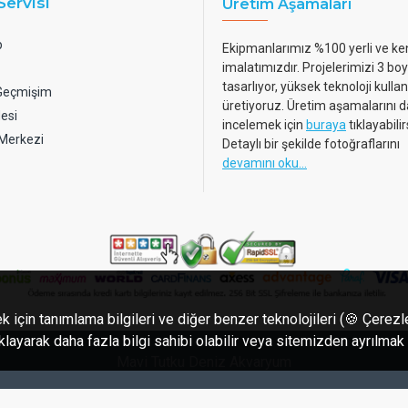
Servisi
Üretim Aşamaları
p
Ekipmanlarımız %100 yerli ve ke
imalatımızdır. Projelerimizi 3 boy
tasarlıyor, yüksek teknoloji kulla
 Geçmişim
üretiyoruz. Üretim aşamalarını d
esi
incelemek için
buraya
tıklayabilir
 Merkezi
Detaylı bir şekilde fotoğraflarını
devamını oku...
k için tanımlama bilgileri ve diğer benzer teknolojileri (🍪 Çerez
tıklayarak daha fazla bilgi sahibi olabilir veya sitemizden ayrılmak
Mavi Tutku Deniz Akvaryum