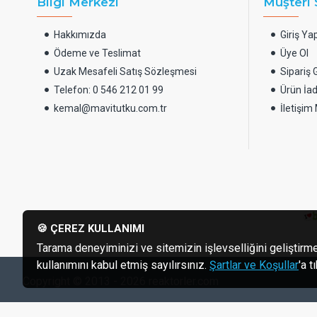
Bilgi Merkezi
Müşteri 
Hakkımızda
Giriş Ya
Ödeme ve Teslimat
Üye Ol
Uzak Mesafeli Satış Sözleşmesi
Sipariş
Telefon: 0 546 212 01 99
Ürün İad
kemal@mavitutku.com.tr
İletişim
🍪 ÇEREZ KULLANIMI
Tarama deneyiminizi ve sitemizin işlevselliğini geliştirme
kullanımını kabul etmiş sayılırsınız.
Şartlar ve Koşullar
'a 
Copyright © 2013 - 2026 reaktorler.com