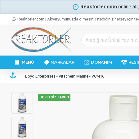
Reaktorler.com
online alı
Reaktorler.com | Akvaryumunuzda olmasını istediğiniz herşey için tek
MENÜ
MARKALAR
DONANIM
RESI
Boyd Enterprises - Vitachem Marine - VCM16
ÜCRETSIZ KARGO