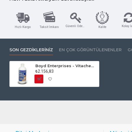
Güvenli Ödeme
Kolay İ
Hızlı Kargo
Taksit İmkanı
Kalite
SON GEZDIKLERINIZ
EN ÇOK GÖRÜNTÜLENENLER
G
Boyd Enterprises - Vitachem Marine - VCM16
₺2.156,83