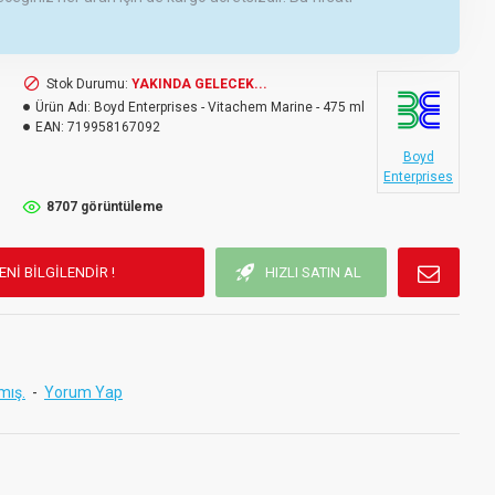
Stok Durumu:
YAKINDA GELECEK...
Ürün Adı:
Boyd Enterprises - Vitachem Marine - 475 ml
EAN:
719958167092
Boyd
Enterprises
8707 görüntüleme
ENI BILGILENDIR !
HIZLI SATIN AL
mış.
-
Yorum Yap