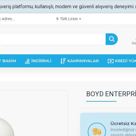
şveriş platformu; kullanışlı, modern ve güvenli alışveriş deneyimi s
 adres...
₺
Türk Lirası
Gi
F BAKIM
İNDIRIMLI
KAMPANYALAR
KREDI YÜ
BOYD ENTERPRI
Ücretsiz Ka
İncelediğiniz 
sepete ekleye