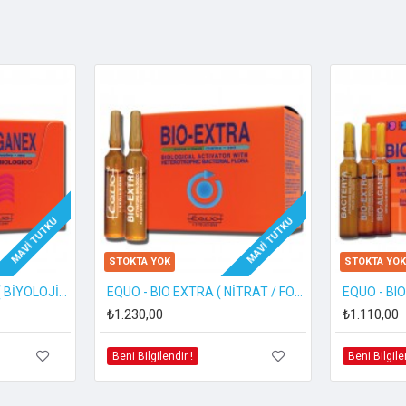
iştiriciler için Harika
ri
MAVI TUTKU
MAVI TUTKU
STOKTA YOK
STOKTA YOK
vitamin – kapalı sistemlerde tutulan hayvanlar ve balıklar için v
EQUO - BIO ALGANEX ( BİYOLOJİK YOSUN GİDERİCİ )
EQUO - BIO EXTRA ( NİTRAT / FOSFAT DÜZENLEYİCİ BAKTERİLER )
ımcı olur.
₺1.230,00
₺1.110,00
Beni Bilgilendir !
Beni Bilgile
amlayı doğrudan akvaryum suyuna ekleyin veya günlük yemlemelerden