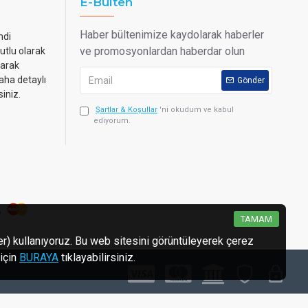
E-Bülten
Haber bültenimize kaydolarak haberler
ndi
ve promosyonlardan haberdar olun
utlu olarak
narak
aha detaylı
Gönder
siniz.
Şartlar & Koşullar
'ni okudum ve kabul
ediyorum.
TAMAM
ler) kullanıyoruz. Bu web sitesini görüntüleyerek çerez
 için
BURAYA
tıklayabilirsiniz.