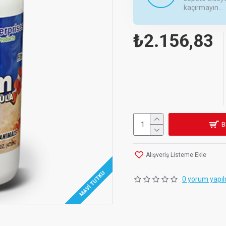
kaçırmayın...
₺2.156,83
B
Alışveriş Listeme Ekle
MAVI TUTKU
0 yorum yapıl