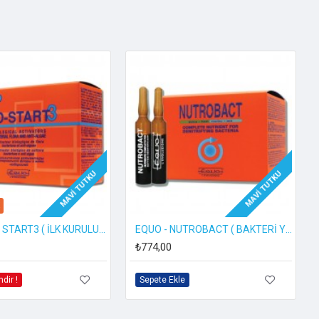
MAVI TUTKU
MAVI TUTKU
itamin takviyelerinde devrim niteliğinde özel bir YENİ
EQUO - BIO START3 ( İLK KURULUM BAKTERİLERİ )
EQUO - NUTROBACT ( BAKTERİ YEMİ )
₺774,00
ndir !
Sepete Ekle
 önce balık yemini ıslatmak için birkaç damla ekleyin. Serin