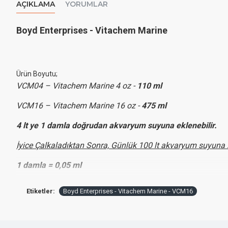
AÇIKLAMA
YORUMLAR
Boyd Enterprises - Vitachem Marine
Ürün Boyutu
;
VCM04 – Vitachem Marine 4 oz -
110 ml
VCM16 – Vitachem Marine 16 oz -
475 ml
4 lt ye 1 damla doğrudan akvaryum suyuna eklenebilir.
İyice Çalkaladıktan Sonra, Günlük 100 lt akvaryum suyuna 
1 damla = 0,05 ml
25 damla = 1,25 ml
Etiketler:
Boyd Enterprises - Vitachem Marine - VCM16
110 ml VitaChem 100 lt'lik Akvaryumda Her Gün 25 Damla Dozlandığı