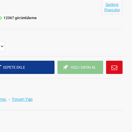
Sanking
Flowcolor
12367 görüntüleme
SEPETE EKLE
HIZLI SATIN AL
mış.
-
Yorum Yap