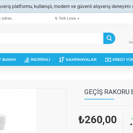
şveriş platformu; kullanışlı, modern ve güvenli alışveriş deneyimi s
 adres...
₺
Türk Lirası
Gi
F BAKIM
İNDIRIMLI
KAMPANYALAR
KREDI YÜ
GEÇIŞ RAKORU E
₺260,00