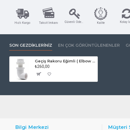
2) Boyut: 1 / 2'-4 ​​'
3) Bağlantı Ucu: Soket, Dişli NPT, BSPF ve PT
4) Standart: ANSI, DIN, JIS, CNS
Güvenli Ödeme
Kolay İ
Hızlı Kargo
Taksit İmkanı
Kalite
5) Çalışma Basıncı: 150 PSI
6) Çalışma Sıcaklığı: UPVC (0 ~ 45 ℃); PPH 、 CPVC ve HT-CPVC (0 ~ 95 
PVDF (-40 ~ 150 ℃)
SON GEZDIKLERINIZ
EN ÇOK GÖRÜNTÜLENENLER
G
7) Kol rengi: kırmızı, mavi
Vana gövdesi rengi: UPVC (koyu gri / beyaz), CPVC (açık gri), HT-CPVC (açık 
Geçiş Rakoru Eğimli ( Elbow Bulkhead ) - Beyaz
₺260,00
Bilgi Merkezi
Müşteri 