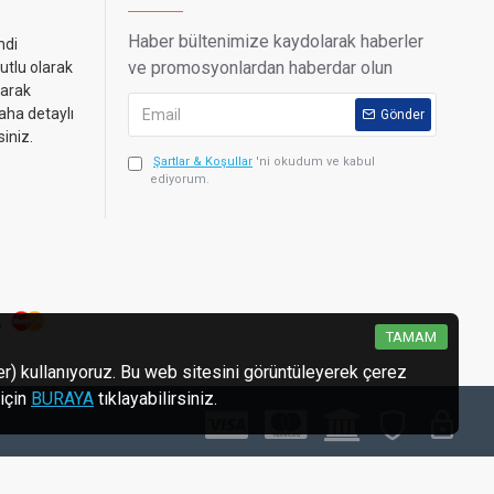
Haber bültenimize kaydolarak haberler
ndi
ve promosyonlardan haberdar olun
utlu olarak
narak
aha detaylı
Gönder
siniz.
Şartlar & Koşullar
'ni okudum ve kabul
ediyorum.
TAMAM
ler) kullanıyoruz. Bu web sitesini görüntüleyerek çerez
 için
BURAYA
tıklayabilirsiniz.