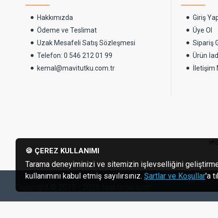
Hakkımızda
Giriş Ya
Ödeme ve Teslimat
Üye Ol
Uzak Mesafeli Satış Sözleşmesi
Sipariş
Telefon: 0 546 212 01 99
Ürün İad
kemal@mavitutku.com.tr
İletişim
🍪 ÇEREZ KULLANIMI
Tarama deneyiminizi ve sitemizin işlevselliğini geliştirme
kullanımını kabul etmiş sayılırsınız.
Şartlar ve Koşullar
'a 
Copyright © 2013 - 2026 reaktorler.com