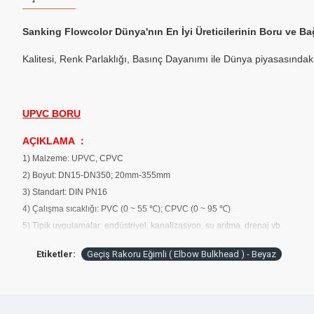
Sanking Flowcolor Dünya'nın En İyi Üreticilerinin Boru ve Bağl
Kalitesi,
Renk Parlaklığı,
Basınç Dayanımı ile Dünya piyasasındaki t
UPVC BORU
AÇIKLAMA ：
1) Malzeme: UPVC, CPVC
2) Boyut: DN15-DN350; 20mm-355mm
3) Standart: DIN PN16
4) Çalışma sıcaklığı: PVC (0 ~ 55 ℃); CPVC (0 ~ 95 ℃)
5) Tipik uygulamalar: endüstriyel, kanalizasyon, su arıtma, drenaj vb.
Etiketler:
Geçiş Rakoru Eğimli ( Elbow Bulkhead ) - Beyaz
BAĞLANTI PARÇALARI:
AÇIKLAMA ：