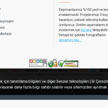
p
Ekipmanlarımız %100 yerli ve ke
imalatımızdır. Projelerimizi 3 boy
tasarlıyor, yüksek teknoloji kulla
 Geçmişim
üretiyoruz. Üretim aşamalarını d
esi
incelemek için
buraya
tıklayabilir
 Merkezi
Detaylı bir şekilde fotoğraflarını
devamını oku...
k için tanımlama bilgileri ve diğer benzer teknolojileri (🍪 Çerez
tıklayarak daha fazla bilgi sahibi olabilir veya sitemizden ayrılmak
Mavi Tutku Deniz Akvaryum