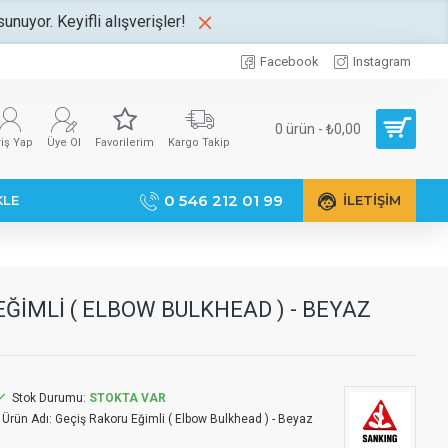
unuyor. Keyifli alışverişler!
Facebook
Instagram
0 ürün - ₺0,00
riş Yap
Üye Ol
Favorilerim
Kargo Takip
0 546 212 01 99
KLE
İLETIŞIM
ĞIMLI ( ELBOW BULKHEAD ) - BEYAZ
Stok Durumu:
STOKTA VAR
Ürün Adı:
Geçiş Rakoru Eğimli ( Elbow Bulkhead ) - Beyaz