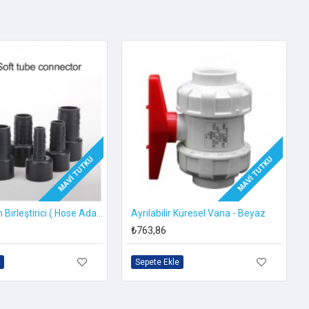
MAVI TUTKU
MAVI TUTKU
Pvc Hortum Birleştirici ( Hose Adapter ) - Gri
Ayrılabilir Küresel Vana - Beyaz
₺763,86
Sepete Ekle