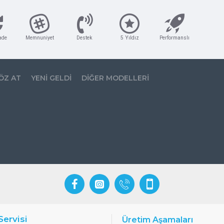
ade
Memnuniyet
Destek
5 Yıldız
Performanslı
℃) ；
ÖZ AT
YENI GELDI
DIĞER MODELLERI
sarı) ， PPH (açık sarı), PVDF (fildişi)
Servisi
Üretim Aşamaları