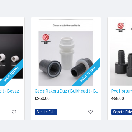
(açık sarı)
MAVI TUTKU
MAVI TUTKU
g ) - Beyaz
Geçiş Rakoru Düz ( Bulkhead ) - Beyaz
eştirilmiştir.
₺260,00
₺68,00
r, yaşlanma direncini artırır
Sepete Ekle
Sepete Ekle