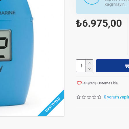
kaçırmayın...
₺6.975,00
Alışveriş Listeme Ekle
0 yorum yapıl
MAVI TUTKU