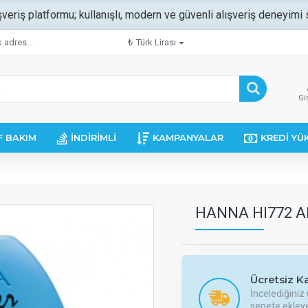
şveriş platformu; kullanışlı, modern ve güvenli alışveriş deneyimi s
 adres...
₺
Türk Lirası
Gi
F BAKIM
İNDIRIMLI
KAMPANYALAR
KREDI YÜ
HANNA HI772 A
Ücretsiz Ka
İncelediğiniz 
sepete ekleye