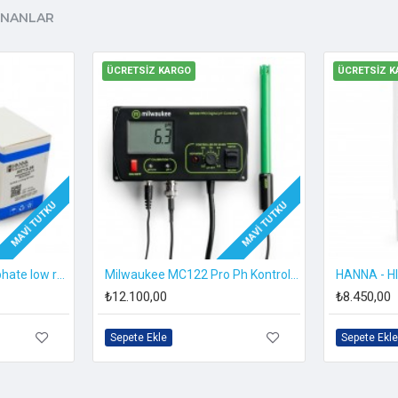
LINANLAR
ÜCRETSIZ KARGO
ÜCRETSIZ K
MAVI TUTKU
MAVI TUTKU
oğuşmasız
Hanna HI713-25 Phosphate low range
Milwaukee MC122 Pro Ph Kontrol Cihazı
₺12.100,00
₺8.450,00
Sepete Ekle
Sepete Ekle
5 ")