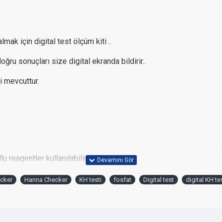
k için digital test ölçüm kiti ..
oğru sonuçları size digital ekranda bildirir..
i mevcuttur.
reagentler kullanılabilir.
ıp kh değerini vermekte, hı772 bu işlemi otomatik yapmaktadır.
cker
Hanna Checker
KH testi
fosfat
Digital test
digital KH te