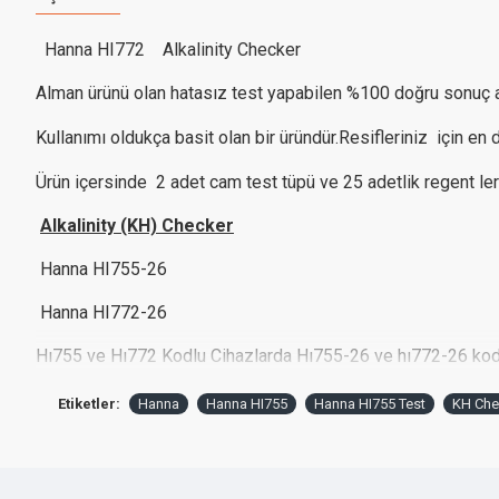
Hanna HI772 Alkalinity Checker
Alman ürünü olan hatasız test yapabilen %100 doğru sonuç alma
Kullanımı oldukça basit olan bir üründür.Resifleriniz için en d
Ürün içersinde 2 adet cam test tüpü ve 25 adetlik regent ler
Alkalinity (KH) Checker
Hanna HI755-26
Hanna HI772-26
Hı755 ve Hı772 Kodlu Cihazlarda Hı755-26 ve hı772-26 kodlu 
İki cihaz arasındaki fark, hı755 çıkan sonucu 0.056 ile çarp
Etiketler:
Hanna
Hanna HI755
Hanna HI755 Test
KH Che
Ürün Bilgisi: