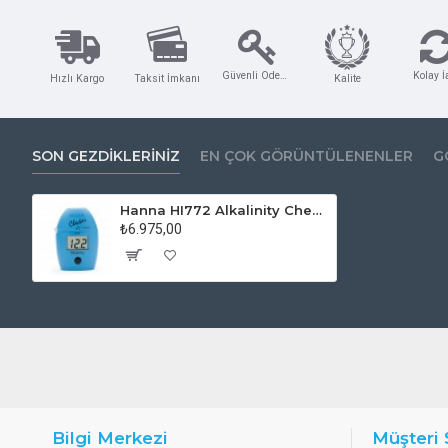
Yöntem
Kolorimetrik yöntem,
Güvenli Ödeme
Kolay İ
Hızlı Kargo
Taksit İmkanı
Kalite
SON GEZDIKLERINIZ
EN ÇOK GÖRÜNTÜLENENLER
G
Hanna HI772 Alkalinity Checker
₺6.975,00
Bilgi Merkezi
Müşteri 