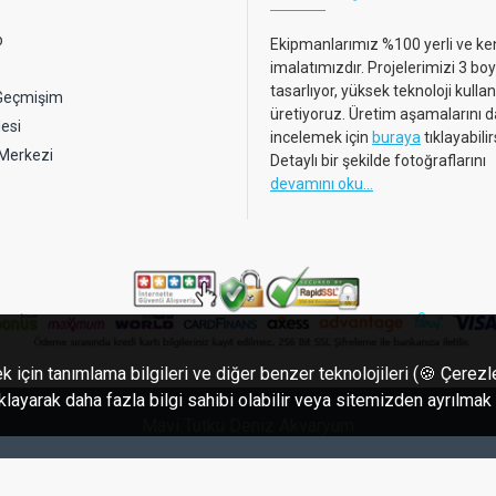
p
Ekipmanlarımız %100 yerli ve ke
imalatımızdır. Projelerimizi 3 boy
tasarlıyor, yüksek teknoloji kulla
 Geçmişim
üretiyoruz. Üretim aşamalarını d
esi
incelemek için
buraya
tıklayabilir
 Merkezi
Detaylı bir şekilde fotoğraflarını
devamını oku...
k için tanımlama bilgileri ve diğer benzer teknolojileri (🍪 Çerez
tıklayarak daha fazla bilgi sahibi olabilir veya sitemizden ayrılmak
Mavi Tutku Deniz Akvaryum