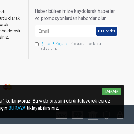
Haber bültenimize kaydolarak haberler
ndi
ve promosyonlardan haberdar olun
utlu olarak
narak
aha detaylı
Gönder
siniz.
Şartlar & Koşullar
'ni okudum ve kabul
ediyorum.
TAMAM
ler) kullanıyoruz. Bu web sitesini görüntüleyerek çerez
 için
BURAYA
tıklayabilirsiniz.