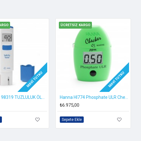
ARGO
ÜCRETSIZ KARGO
MAVI TUTKU
MAVI TUTKU
HANNA - HI 98319 TUZLULUK ÖLÇER
Hanna HI774 Phosphate ULR Checker
₺6.975,00
Sepete Ekle