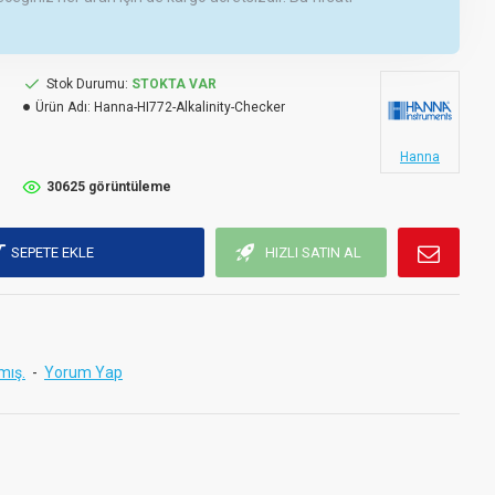
Stok Durumu:
STOKTA VAR
Ürün Adı:
Hanna-HI772-Alkalinity-Checker
Hanna
30625 görüntüleme
SEPETE EKLE
HIZLI SATIN AL
mış.
-
Yorum Yap