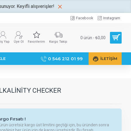
unuyor. Keyifli alışverişler!
Facebook
Instagram
0 ürün - ₺0,00
riş Yap
Üye Ol
Favorilerim
Kargo Takip
0 546 212 01 99
KLE
İLETIŞIM
LKALINITY CHECKER
rgo Fırsatı !
ürün ücretsiz kargo üst limitini geçtiği için, bu üründen sonra
ceğiniz her ürün için de kargo ücretsizdir. Bu fırsatı