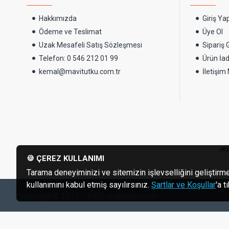
Hakkımızda
Giriş Ya
Ödeme ve Teslimat
Üye Ol
Uzak Mesafeli Satış Sözleşmesi
Sipariş
Telefon: 0 546 212 01 99
Ürün İad
kemal@mavitutku.com.tr
İletişim
🍪 ÇEREZ KULLANIMI
Tarama deneyiminizi ve sitemizin işlevselliğini geliştirme
kullanımını kabul etmiş sayılırsınız.
Şartlar ve Koşullar
'a 
Copyright © 2013 - 2026 reaktorler.com