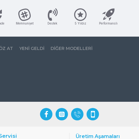
ade
Memnuniyet
Destek
5 Yıldız
Performanslı
ÖZ AT
YENI GELDI
DIĞER MODELLERI
Servisi
Üretim Aşamaları