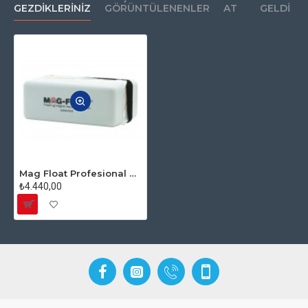
GEZDIKLERINIZ
GÖRÜNTÜLENENLER
AT
GELDI
Mag Float Profesional Kit Extra large (20-30mm) - Cam Akvaryumlar İçin
₺4.440,00