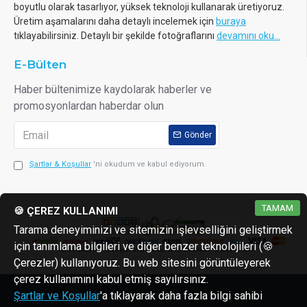
boyutlu olarak tasarlıyor, yüksek teknoloji kullanarak üretiyoruz.
Üretim aşamalarını daha detaylı incelemek için
buraya
tıklayabilirsiniz. Detaylı bir şekilde fotoğraflarını
devamını oku...
E-Bülten
Haber bültenimize kaydolarak haberler ve
promosyonlardan haberdar olun
Gönder
Şartlar & Koşullar
'ni okudum ve kabul ediyorum.
TAMAM
🍪 ÇEREZ KULLANIMI
Tarama deneyiminizi ve sitemizin işlevselliğini geliştirmek
için tanımlama bilgileri ve diğer benzer teknolojileri (🍪
Çerezler) kullanıyoruz. Bu web sitesini görüntüleyerek
çerez kullanımını kabul etmiş sayılırsınız.
Copyright © 2013 - 2026 reaktorler.com
Şartlar ve Koşullar
'a tıklayarak daha fazla bilgi sahibi