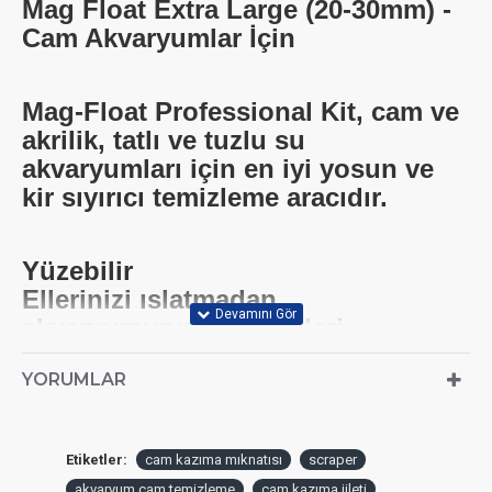
Mag Float Extra Large (20-30mm) -
Cam Akvaryumlar İçin
Mag-Float Professional Kit, cam ve
akrilik, tatlı ve tuzlu su
akvaryumları için en iyi yosun ve
kir sıyırıcı temizleme aracıdır.
Yüzebilir
Ellerinizi ıslatmadan
akvaryumunuzdaki algleri
temizleyen patentli yüzen akvaryum
YORUMLAR
temizleyicisi! İç ve dış mıknatıslar
ayrılırsa, iç mıknatıs yüzeye geri
döner, böylece onu kolayca alıp
Etiketler:
cam kazıma mıknatısı
scraper
yeniden takabilirsiniz.
akvaryum cam temizleme
cam kazıma jileti