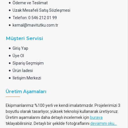
Ödeme ve Teslimat
Uzak Mesafeli Satış Sözleşmesi
Telefon: 0 546 212 01 99
kemal@mavitutku.com.tr
Müşteri Servisi
Giriş Yap
Üye Ol
Sipariş Geçmişim
Ürün İadesi
İletişim Merkezi
Üretim Aşamaları
Ekipmanlarımız %100 yerli ve kendi imalatımızdır. Projelerimizi 3
boyutlu olarak tasarlıyor, yüksek teknoloji kullanarak üretiyoruz.
Üretim aşamalarını daha detaylı incelemek için
buraya
tıklayabilirsiniz. Detaylı bir şekilde fotoğraflarını
devamını oku...