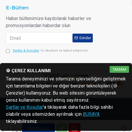
E-Bülten
Haber bültenimize kaydolarak haberler ve
promosyonlardan haberdar olun
Gönder
Şartlar & Koşullar
'ni okudum ve kabul ediyorum.
TAMAM
🍪 ÇEREZ KULLANIMI
Tarama deneyiminizi ve sitemizin işlevselliğini geliştirmek
için tanımlama bilgileri ve diğer benzer teknolojileri (🍪
Çerezler) kullanıyoruz. Bu web sitesini görüntüleyerek
çerez kullanımını kabul etmiş sayılırsınız.
Copyright © 2013 - 2026 reaktorler.com
Şartlar ve Koşullar
'a tıklayarak daha fazla bilgi sahibi
olabilir veya sitemizden ayrılmak için
BURAYA
Mavi Tutku Deniz Akvaryum
tıklayabilirsiniz.
SEPETE EKLE