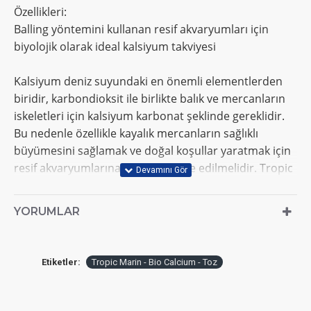
Özellikleri:
Balling yöntemini kullanan resif akvaryumları için
biyolojik olarak ideal kalsiyum takviyesi
Kalsiyum deniz suyundaki en önemli elementlerden
biridir, karbondioksit ile birlikte balık ve mercanların
iskeletleri için kalsiyum karbonat şeklinde gereklidir.
Bu nedenle özellikle kayalık mercanların sağlıklı
büyümesini sağlamak ve doğal koşullar yaratmak için
resif akvaryumlarına kalsiyum ilave edilmelidir. Tropic
Marin® Bio-Calcium ile tank, Balling Metodu uyarınca
biyolojik olarak ideal biçimde yalnızca karbondioksit
YORUMLAR
ve kalsiyum alır. Diğer kalsiyum takviyelerinin aksine
Tropic Marin® Bio-Calcium iyonik dengeyi bozmaz ve
pH değeri sabit kalır.
Etiketler:
Tropic Marin - Bio Calcium - Toz
Faydaları:
• Balling Metodu kullanan resif akvaryumları için