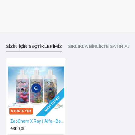
dengesine müdahale eder.
®
Tropic Marin
BIO-MAGNESIUM akvaryumda
doğal bir ortam yaratır ve Magnezyum ve
karbondioksiti doğal, biyolojik olarak mevcut
iyonik olarak dengeli bir biçimde verir.
SIZIN İÇIN SEÇTIKLERIMIZ
SIKLIKLA BIRLIKTE SATIN ALI
Faydaları:
•
Akvaryumdaki temel biyokimyasal süreçleri
desteklemek için magnezyum ve karbon
dioksit kombinasyonu içerir
MAVI TUTKU
•
Mercanların ve kalkerli mercan alglerinin
STOKTA YOK
hızlandırılmış iskelet büyümesi için
ZeoChem X Ray ( Alfa - Beta - Gama) | 1000 ml
magnezyum sağlar
₺300,00