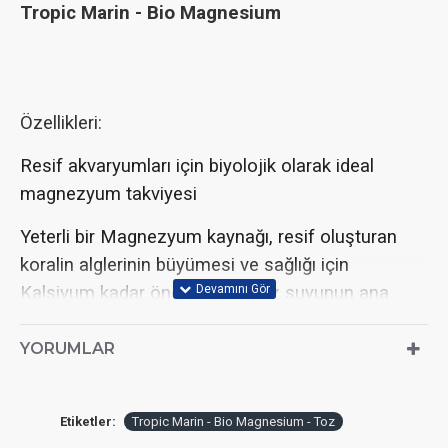
Tropic Marin - Bio Magnesium
Özellikleri:
Resif akvaryumları için biyolojik olarak ideal
magnezyum takviyesi
Yeterli bir Magnezyum kaynağı, resif oluşturan
koralin alglerinin büyümesi ve sağlığı için
Kalsiyum kadar önemlidir. Deniz suyunun ana
bileşenlerinden biridir ve yosun fotosentezinde,
yani karbondioksit (CO
) ve ışığın organik
YORUMLAR
2
bileşiklere dönüştürülmesinde doğrudan yer
alır . Bununla birlikte, sade magnezyum tuzu
Etiketler:
Tropic Marin - Bio Magnesium - Toz
ilavesi yeterli değildir ve tank suyunun iyonik