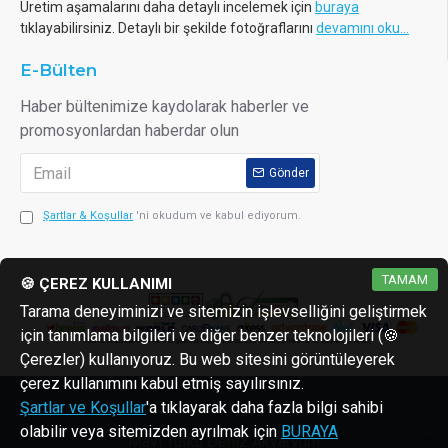
Üretim aşamalarını daha detaylı incelemek için
buraya
tıklayabilirsiniz. Detaylı bir şekilde fotoğraflarını
devamını oku...
E-Bülten
Haber bültenimize kaydolarak haberler ve
promosyonlardan haberdar olun
Gönder
Şartlar & Koşullar
'ni okudum ve kabul ediyorum.
TAMAM
🍪 ÇEREZ KULLANIMI
Tarama deneyiminizi ve sitemizin işlevselliğini geliştirmek
için tanımlama bilgileri ve diğer benzer teknolojileri (🍪
Çerezler) kullanıyoruz. Bu web sitesini görüntüleyerek
çerez kullanımını kabul etmiş sayılırsınız.
Copyright © 2013 - 2026 reaktorler.com
Şartlar ve Koşullar
'a tıklayarak daha fazla bilgi sahibi
olabilir veya sitemizden ayrılmak için
BURAYA
Mavi Tutku Deniz Akvaryum