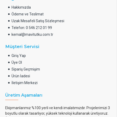
omurgasızlarla temas etmemesine dikkat edin. Bir
Hakkımızda
sonrakini eklemeden önce her bir kaşığın
Ödeme ve Teslimat
tamamen çözülmesini bekleyin.
Uzak Mesafeli Satış Sözleşmesi
Telefon: 0 546 212 01 99
kemal@mavitutku.com.tr
Ayrıca ;
Müşteri Servisi
BIO-MAGNESIUM
Liquid'i
yeniden doldurmak için 16
Giriş Yap
oz./450 g toz
BIO-MAGNEZYUM'u
ters ozmoz suyuyla
Üye Ol
1000ml solüsyona doldurabilir ve yukarıdaki talimatları
Sipariş Geçmişim
takip edebilirsiniz.
Ürün İadesi
İletişim Merkezi
Üretim Aşamaları
Ekipmanlarımız %100 yerli ve kendi imalatımızdır. Projelerimizi 3
boyutlu olarak tasarlıyor, yüksek teknoloji kullanarak üretiyoruz.