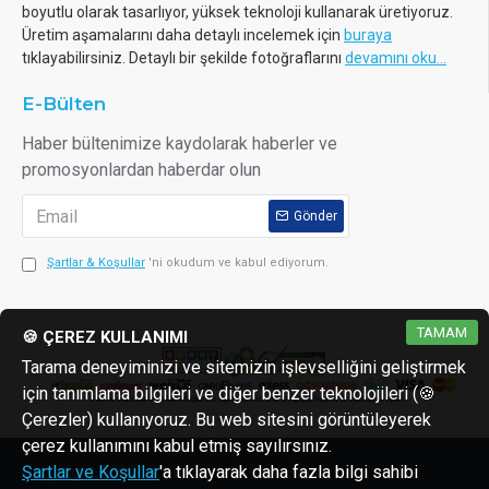
boyutlu olarak tasarlıyor, yüksek teknoloji kullanarak üretiyoruz.
Üretim aşamalarını daha detaylı incelemek için
buraya
tıklayabilirsiniz. Detaylı bir şekilde fotoğraflarını
devamını oku...
E-Bülten
Haber bültenimize kaydolarak haberler ve
promosyonlardan haberdar olun
Gönder
Şartlar & Koşullar
'ni okudum ve kabul ediyorum.
TAMAM
🍪 ÇEREZ KULLANIMI
Tarama deneyiminizi ve sitemizin işlevselliğini geliştirmek
için tanımlama bilgileri ve diğer benzer teknolojileri (🍪
Çerezler) kullanıyoruz. Bu web sitesini görüntüleyerek
çerez kullanımını kabul etmiş sayılırsınız.
Copyright © 2013 - 2026 reaktorler.com
Şartlar ve Koşullar
'a tıklayarak daha fazla bilgi sahibi