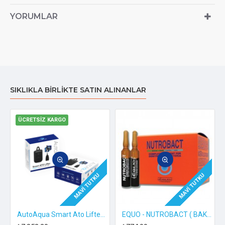
YORUMLAR
SIKLIKLA BIRLIKTE SATIN ALINANLAR
ÜCRETSIZ KARGO
MAVI TUTKU
MAVI TUTKU
AutoAqua Smart Ato Lifter - Sato-272D
EQUO - NUTROBACT ( BAKTERİ YEMİ )