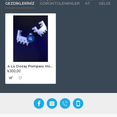
GEZDIKLERINIZ
GÖRÜNTÜLENENLER
AT
GELDI
4 Lü Dozaj Pompası Hortum Tutacağı
₺300,00