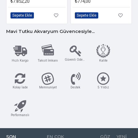
₺7.852,20
₺774,00
Sepete Ekle
Sepete Ekle
Mavi Tutku Akvaryum Güvencesiyle...
Güvenli Ödeme
Hızlı Kargo
Taksit İmkanı
Kalite
Kolay İade
Memnuniyet
Destek
5 Yıldız
Performanslı
SON
EN ÇOK
GÖZ
YENI