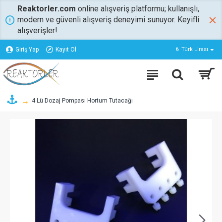
Reaktorler.com
online alışveriş platformu; kullanışlı,
modern ve güvenli alışveriş deneyimi sunuyor. Keyifli
alışverişler!
Giriş Yap
Kayıt Ol
₺
Türk Lirası
4 Lü Dozaj Pompası Hortum Tutacağı