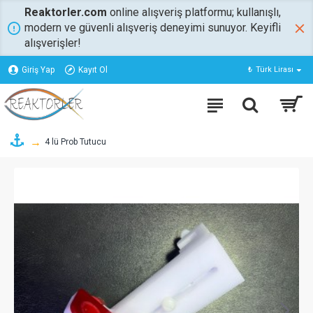
Reaktorler.com
online alışveriş platformu; kullanışlı,
modern ve güvenli alışveriş deneyimi sunuyor. Keyifli
alışverişler!
Giriş Yap
Kayıt Ol
₺
Türk Lirası
4 lü Prob Tutucu