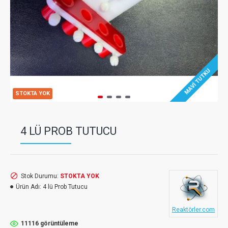
MAVI TUTKU
STOKTA YOK
4 LÜ PROB TUTUCU
Stok Durumu:
STOKTA YOK
Ürün Adı:
4 lü Prob Tutucu
Reaktörler.com
11116 görüntüleme