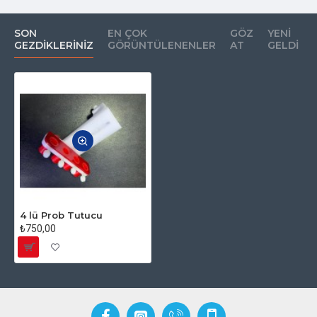
SON
EN ÇOK
GÖZ
YENI
GEZDIKLERINIZ
GÖRÜNTÜLENENLER
AT
GELDI
4 lü Prob Tutucu
₺750,00