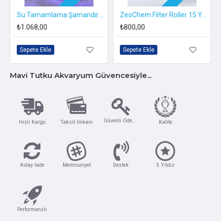
Su Tamamlama Şamandırası - Sanking
ZeoChem Filter Roller 15 Yedek Rulo
₺1.068,00
₺800,00
Sepete Ekle
Sepete Ekle
Mavi Tutku Akvaryum Güvencesiyle...
Güvenli Ödeme
Hızlı Kargo
Taksit İmkanı
Kalite
Kolay İade
Memnuniyet
Destek
5 Yıldız
Performanslı