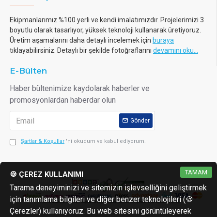
Ekipmanlarımız %100 yerli ve kendi imalatımızdır. Projelerimizi 3
boyutlu olarak tasarlıyor, yüksek teknoloji kullanarak üretiyoruz.
Üretim aşamalarını daha detaylı incelemek için
buraya
tıklayabilirsiniz. Detaylı bir şekilde fotoğraflarını
devamını oku...
E-Bülten
Haber bültenimize kaydolarak haberler ve
promosyonlardan haberdar olun
Gönder
Şartlar & Koşullar
'ni okudum ve kabul ediyorum.
TAMAM
🍪 ÇEREZ KULLANIMI
Tarama deneyiminizi ve sitemizin işlevselliğini geliştirmek
için tanımlama bilgileri ve diğer benzer teknolojileri (🍪
Çerezler) kullanıyoruz. Bu web sitesini görüntüleyerek