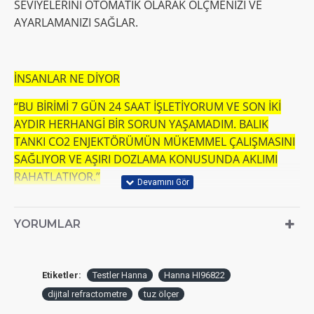
SEVIYELERINI OTOMATIK OLARAK ÖLÇMENIZI VE
AYARLAMANIZI SAĞLAR.
İNSANLAR NE DİYOR
“BU BIRIMI 7 GÜN 24 SAAT IŞLETIYORUM VE SON IKI
AYDIR HERHANGI BIR SORUN YAŞAMADIM. BALIK
TANKI CO2 ENJEKTÖRÜMÜN MÜKEMMEL ÇALIŞMASINI
SAĞLIYOR VE AŞIRI DOZLAMA KONUSUNDA AKLIMI
RAHATLATIYOR.”
YORUMLAR
"BU KONTROL CIHAZINI IKI YILDAN BERI HIDROPONIK
BESIN ÇÖZELTILERININ PH'INI IZLEMEK VE AYARLAMAK
IÇIN KULLANIYORUM. HALA ORIJINAL PROBU
Etiketler:
Testler Hanna
Hanna HI96822
KULLANIYOR VE NADIREN KALIBRASYONA IHTIYAÇ
dijital refractometre
tuz ölçer
DUYUYOR."