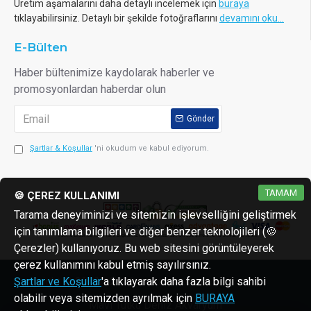
12 VDC GÜÇ KAYNAĞI
Üretim aşamalarını daha detaylı incelemek için
buraya
tıklayabilirsiniz. Detaylı bir şekilde fotoğraflarını
devamını oku...
E-Bülten
KALİBRASYON
Haber bültenimize kaydolarak haberler ve
PH ALGILAYICI AMPULLER ZAMANLA DAHA AZ
promosyonlardan haberdar olun
HASSASTIR, BU NEDENLE PRO PH KONTROL CIHAZINIZI
DOĞRU TUTMAK IÇIN DÜZENLI OLARAK KALIBRE
Gönder
ETTIĞINIZDEN EMIN OLUN. AYRICA, TEMIZLIKTEN
Şartlar & Koşullar
'ni okudum ve kabul ediyorum.
SONRA VEYA UZUN BIR DEPOLAMA SÜRESI
SONRASINDA KALIBRE EDIN.
TAMAM
🍪 ÇEREZ KULLANIMI
Tarama deneyiminizi ve sitemizin işlevselliğini geliştirmek
için tanımlama bilgileri ve diğer benzer teknolojileri (🍪
Çerezler) kullanıyoruz. Bu web sitesini görüntüleyerek
çerez kullanımını kabul etmiş sayılırsınız.
Copyright © 2013 - 2026 reaktorler.com
Şartlar ve Koşullar
'a tıklayarak daha fazla bilgi sahibi
olabilir veya sitemizden ayrılmak için
BURAYA
Mavi Tutku Deniz Akvaryum