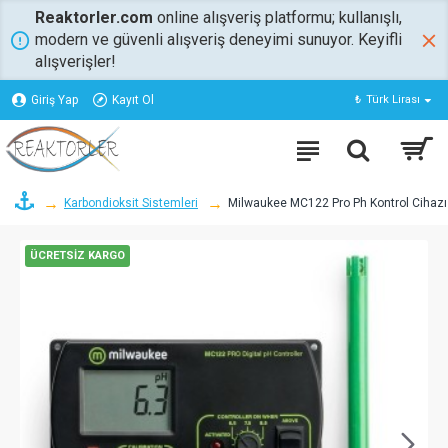
Reaktorler.com
online alışveriş platformu; kullanışlı,
modern ve güvenli alışveriş deneyimi sunuyor. Keyifli
alışverişler!
Giriş Yap
Kayıt Ol
₺
Türk Lirası
Karbondioksit Sistemleri
Milwaukee MC122 Pro Ph Kontrol Cihazı
ÜCRETSIZ KARGO