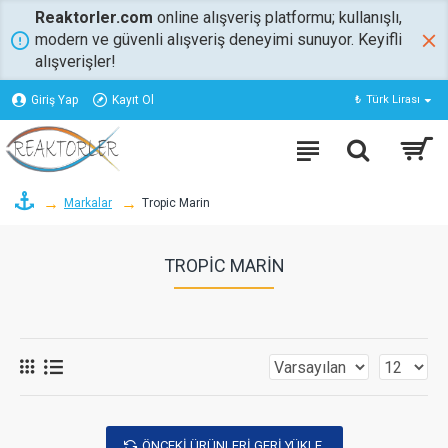
Reaktorler.com
online alışveriş platformu; kullanışlı,
modern ve güvenli alışveriş deneyimi sunuyor. Keyifli
alışverişler!
Giriş Yap
Kayıt Ol
₺
Türk Lirası
Markalar
Tropic Marin
TROPIC MARIN
ÖNCEKI ÜRÜNLERI GERI YÜKLE.