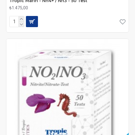
Tropic Marin - Nh4+ / Nh3 - 50 Test
₺1.475,00