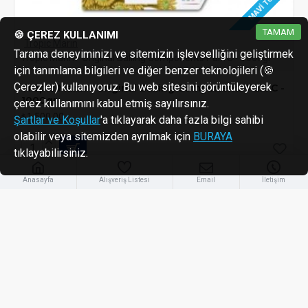
MAVI TUTKU
TAMAM
🍪 ÇEREZ KULLANIMI
Tropic Marin
Tarama deneyiminizi ve sitemizin işlevselliğini geliştirmek
Tropic Marin - Original Balling Components Part C - 1000gr
için tanımlama bilgileri ve diğer benzer teknolojileri (🍪
Çerezler) kullanıyoruz. Bu web sitesini görüntüleyerek
Tropic Marin - Original Balling Components Part C -
1000gr
çerez kullanımını kabul etmiş sayılırsınız.
₺1.500,00
Şartlar ve Koşullar
'a tıklayarak daha fazla bilgi sahibi
olabilir veya sitemizden ayrılmak için
BURAYA
tıklayabilirsiniz.
Anasayfa
Alışveriş Listesi
Email
İletişim
ÜCRETSIZ KARGO