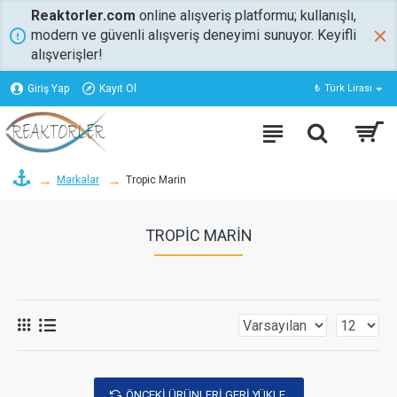
Reaktorler.com
online alışveriş platformu; kullanışlı,
modern ve güvenli alışveriş deneyimi sunuyor. Keyifli
alışverişler!
Giriş Yap
Kayıt Ol
₺
Türk Lirası
Markalar
Tropic Marin
TROPIC MARIN
ÖNCEKI ÜRÜNLERI GERI YÜKLE.