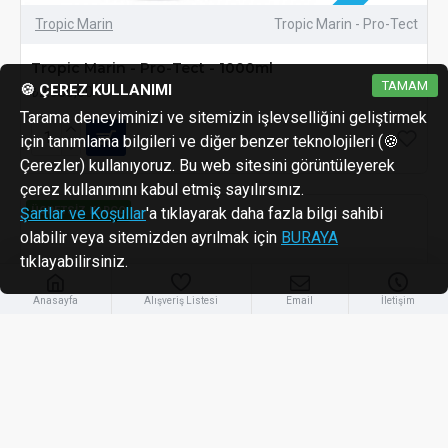
Tropic Marin
Tropic Marin - Pro-Tect
Tropic Marin - Pro-Tect - 1000ml
TAMAM
🍪 ÇEREZ KULLANIMI
₺2.950,00
Tarama deneyiminizi ve sitemizin işlevselliğini geliştirmek
için tanımlama bilgileri ve diğer benzer teknolojileri (🍪
Çerezler) kullanıyoruz. Bu web sitesini görüntüleyerek
çerez kullanımını kabul etmiş sayılırsınız.
ÜCRETSIZ KARGO
Şartlar ve Koşullar
'a tıklayarak daha fazla bilgi sahibi
olabilir veya sitemizden ayrılmak için
BURAYA
tıklayabilirsiniz.
Anasayfa
Alışveriş Listesi
Email
İletişim