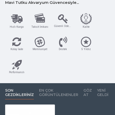
Mavi Tutku Akvaryum Güvencesiyle...
Güvenli Ödeme
Hızlı Kargo
Taksit İmkanı
Kalite
Kolay İade
Memnuniyet
Destek
5 Yıldız
Performanslı
SON
EN ÇOK
GÖZ
YENI
GEZDIKLERINIZ
GÖRÜNTÜLENENLER
AT
GELDI