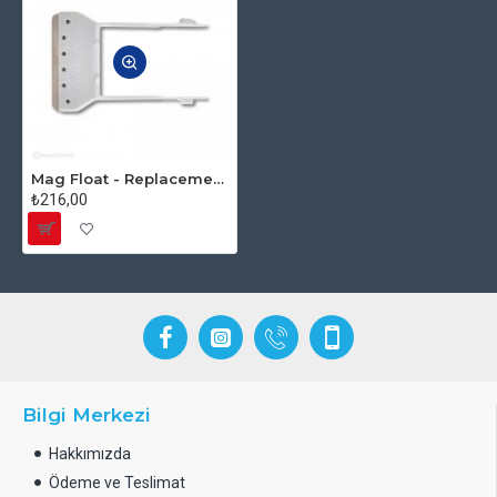
Mag Float - Replacement Scraper/Kazıyıcı ( 2'li Paket ) ( Small ve Medium İçin )
₺216,00
Bilgi Merkezi
Hakkımızda
Ödeme ve Teslimat