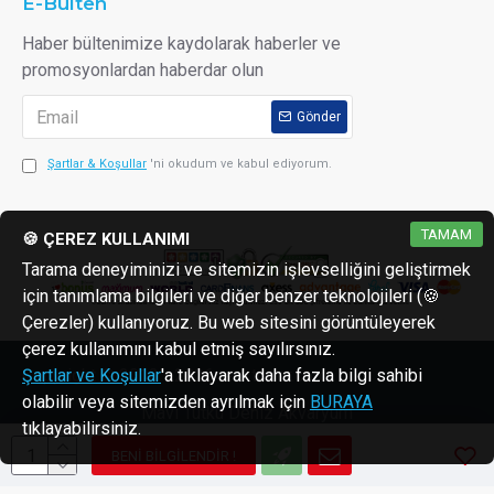
E-Bülten
Haber bültenimize kaydolarak haberler ve
promosyonlardan haberdar olun
Gönder
Şartlar & Koşullar
'ni okudum ve kabul ediyorum.
TAMAM
🍪 ÇEREZ KULLANIMI
Tarama deneyiminizi ve sitemizin işlevselliğini geliştirmek
için tanımlama bilgileri ve diğer benzer teknolojileri (🍪
Çerezler) kullanıyoruz. Bu web sitesini görüntüleyerek
çerez kullanımını kabul etmiş sayılırsınız.
Copyright © 2013 - 2026 reaktorler.com
Şartlar ve Koşullar
'a tıklayarak daha fazla bilgi sahibi
olabilir veya sitemizden ayrılmak için
BURAYA
Mavi Tutku Deniz Akvaryum
tıklayabilirsiniz.
BENI BILGILENDIR !