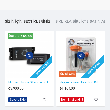
Her kullanımdan sonra temizleyin
Güçlü mıknatıslar ve keskin bıçak - parmaklarınıza dikkat edin
Kazıyıcıyı çıkarmak için her iki tarafı aynı anda itin
SIZIN İÇIN SEÇTIKLERIMIZ
SIKLIKLA BIRLIKTE SATIN ALI
ÜCRETSIZ KARGO
MAVI TUTKU
MAVI TUTKU
ÖN SIPARIŞ
Flipper - Edge Standart ( 12 mm Cam Kalınlığına Kadar )
Flipper - Feed Feeding Kit
₺3.900,00
₺1.164,00
Sepete Ekle
Beni Bilgilendir !