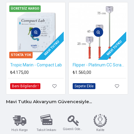
ÜCRETSIZ KARGO
MAVI TUTKU
MAVI TUTKU
STOKTA YOK
TERİ YEMİ )
Tropic Marin - Compact Lab
Flipper - Platinum CC Scraper 28'' ( Saplı Kazıyıcı ) - 70 cm
₺4.175,00
₺1.560,00
Beni Bilgilendir !
Sepete Ekle
Mavi Tutku Akvaryum Güvencesiyle...
Güvenli Ödeme
Hızlı Kargo
Taksit İmkanı
Kalite