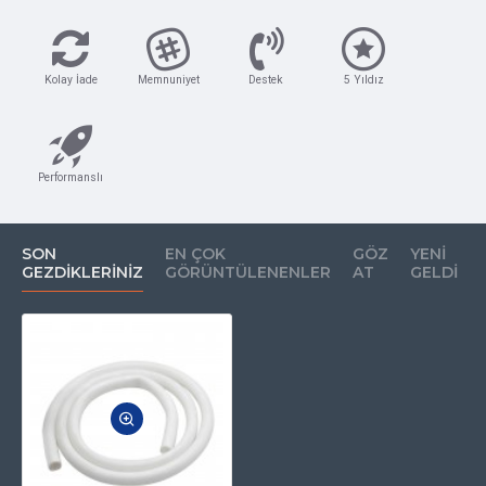
Kolay İade
Memnuniyet
Destek
5 Yıldız
Performanslı
SON
EN ÇOK
GÖZ
YENI
GEZDIKLERINIZ
GÖRÜNTÜLENENLER
AT
GELDI