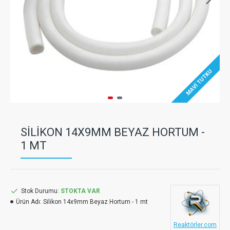
MAVI TUTKU
SILIKON 14X9MM BEYAZ HORTUM -
1 MT
Stok Durumu:
STOKTA VAR
Ürün Adı:
Silikon 14x9mm Beyaz Hortum - 1 mt
Reaktörler.com