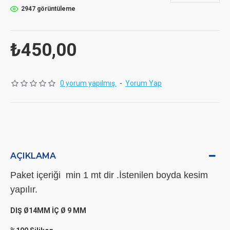
2947 görüntüleme
₺450,00
0 yorum yapılmış.
-
Yorum Yap
AÇIKLAMA
Paket içeriği min 1 mt dir .İstenilen boyda kesim
yapılır.
DIŞ Ø14MM İÇ Ø 9 MM